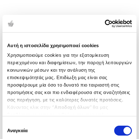
Αυτή η ιστοσελίδα χρησιμοποιεί cookies
Χρησιμοποιούμε cookies για την εξατομίκευση
περιεχομένου και διαφημίσεων, την παροχή λειτουργιών
κοινωνικών μέσων και την ανάλυση της
επισκεψιμότητάς μας. Επιδίωξη μας είναι σας
προσφέρουμε μία όσο το δυνατό πιο ταιριαστή στις
προτιμήσεις σας και πιο ενδιαφέρουσα στις αναζητήσεις
σας περιήγηση, με τις καλύτερες δυνατές προτάσεις.
Κάνοντας κλικ στην ‘’
Αποδοχή όλων
’’ θα μας
βοηθήσετε να ανταποκριθούμε στα παραπάνω.
Μπορείτε επίσης να επεξεργαστείτε ποια cookies σας
Επιλογή
ενδιαφέρουν και να επιλέξετε από τα παρακάτω με την
Αναγκαία
συγκατάθεσης
‘’
Αποδοχή επιλογών
΄΄και να ενημερωθείτε σχετικά με