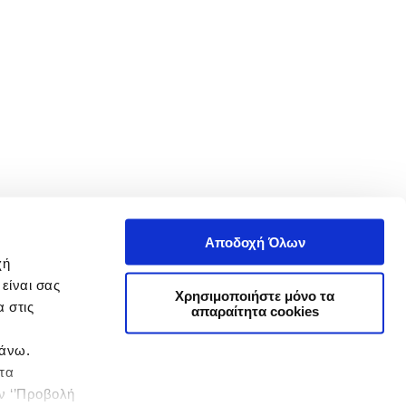
Αποδοχή Όλων
χή
είναι σας
Χρησιμοποιήστε μόνο τα
 στις
απαραίτητα cookies
πάνω.
 τα
ην ‘’Προβολή