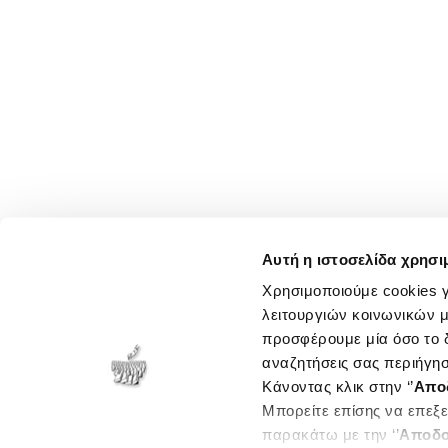
Αυτή η ιστοσελίδα χρησι
Χρησιμοποιούμε cookies γ
λειτουργιών κοινωνικών μ
προσφέρουμε μία όσο το δ
αναζητήσεις σας περιήγησ
Κάνοντας κλικ στην ‘’
Απο
Μπορείτε επίσης να επεξε
παρακάτω με την ‘’
Αποδο