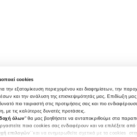
μοποιεί cookies
ια την εξατομίκευση περιεχομένου και διαφημίσεων, την παρο
έσων και την ανάλυση της επισκεψιμότητάς μας. Επιδίωξη μας 
υνατό πιο ταιριαστή στις προτιμήσεις σας και πιο ενδιαφέρουσα
η, με τις καλύτερες δυνατές προτάσεις.
δοχή όλων
’’ θα μας βοηθήσετε να ανταποκριθούμε στα παρα
ργαστείτε ποια cookies σας ενδιαφέρουν και να επιλέξετε από
χή επιλογών
΄΄και να ενημερωθείτε σχετικά με τα cookies στ