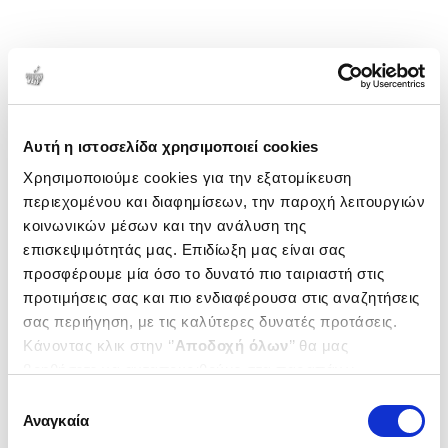
Αυτή η ιστοσελίδα χρησιμοποιεί cookies
Χρησιμοποιούμε cookies για την εξατομίκευση
περιεχομένου και διαφημίσεων, την παροχή λειτουργιών
κοινωνικών μέσων και την ανάλυση της
επισκεψιμότητάς μας. Επιδίωξη μας είναι σας
προσφέρουμε μία όσο το δυνατό πιο ταιριαστή στις
προτιμήσεις σας και πιο ενδιαφέρουσα στις αναζητήσεις
σας περιήγηση, με τις καλύτερες δυνατές προτάσεις.
Κάνοντας κλικ στην ‘’
Αποδοχή όλων
’’ θα μας
βοηθήσετε να ανταποκριθούμε στα παραπάνω.
Μπορείτε επίσης να επεξεργαστείτε ποια cookies σας
Επιλογή
ενδιαφέρουν και να επιλέξετε από τα παρακάτω με την
Αναγκαία
συγκατάθεσης
‘’
Αποδοχή επιλογών
΄΄και να ενημερωθείτε σχετικά με