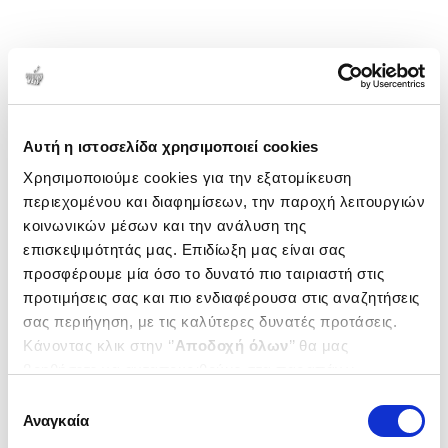
Αυτή η ιστοσελίδα χρησιμοποιεί cookies
Χρησιμοποιούμε cookies για την εξατομίκευση
περιεχομένου και διαφημίσεων, την παροχή λειτουργιών
κοινωνικών μέσων και την ανάλυση της
επισκεψιμότητάς μας. Επιδίωξη μας είναι σας
προσφέρουμε μία όσο το δυνατό πιο ταιριαστή στις
προτιμήσεις σας και πιο ενδιαφέρουσα στις αναζητήσεις
σας περιήγηση, με τις καλύτερες δυνατές προτάσεις.
Κάνοντας κλικ στην ‘’
Αποδοχή όλων
’’ θα μας
βοηθήσετε να ανταποκριθούμε στα παραπάνω.
Μπορείτε επίσης να επεξεργαστείτε ποια cookies σας
Επιλογή
ενδιαφέρουν και να επιλέξετε από τα παρακάτω με την
Αναγκαία
συγκατάθεσης
‘’
Αποδοχή επιλογών
΄΄και να ενημερωθείτε σχετικά με