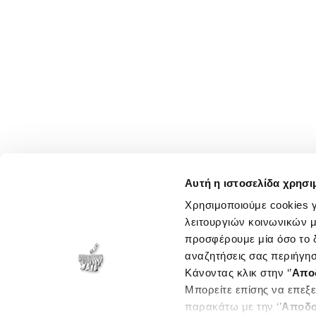
Αυτή η ιστοσελίδα χρησι
Χρησιμοποιούμε cookies γ
λειτουργιών κοινωνικών μ
προσφέρουμε μία όσο το δ
αναζητήσεις σας περιήγησ
Κάνοντας κλικ στην ‘’
Απο
Μπορείτε επίσης να επεξε
παρακάτω με την ‘’
Αποδο