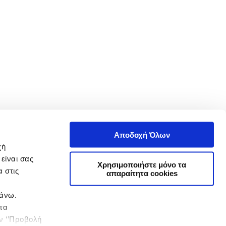
Αποδοχή Όλων
χή
είναι σας
Χρησιμοποιήστε μόνο τα
 στις
απαραίτητα cookies
πάνω.
 τα
ην ‘’Προβολή