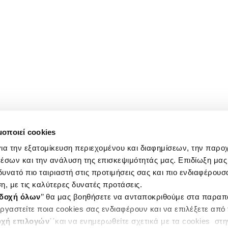
μοποιεί cookies
ια την εξατομίκευση περιεχομένου και διαφημίσεων, την παρο
έσων και την ανάλυση της επισκεψιμότητάς μας. Επιδίωξη μας 
υνατό πιο ταιριαστή στις προτιμήσεις σας και πιο ενδιαφέρουσα
η, με τις καλύτερες δυνατές προτάσεις.
δοχή όλων
’’ θα μας βοηθήσετε να ανταποκριθούμε στα παρα
ργαστείτε ποια cookies σας ενδιαφέρουν και να επιλέξετε από
χή επιλογών
΄΄και να ενημερωθείτε σχετικά με τα cookies στ