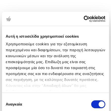
Αυτή η ιστοσελίδα χρησιμοποιεί cookies
Χρησιμοποιούμε cookies για την εξατομίκευση
περιεχομένου και διαφημίσεων, την παροχή λειτουργιών
κοινωνικών μέσων και την ανάλυση της
επισκεψιμότητάς μας. Επιδίωξη μας είναι σας
προσφέρουμε μία όσο το δυνατό πιο ταιριαστή στις
προτιμήσεις σας και πιο ενδιαφέρουσα στις αναζητήσεις
σας περιήγηση, με τις καλύτερες δυνατές προτάσεις.
Κάνοντας κλικ στην ‘’
Αποδοχή όλων
’’ θα μας
βοηθήσετε να ανταποκριθούμε στα παραπάνω.
Μπορείτε επίσης να επεξεργαστείτε ποια cookies σας
Επιλογή
ενδιαφέρουν και να επιλέξετε από τα παρακάτω με την
Αναγκαία
συγκατάθεσης
‘’
Αποδοχή επιλογών
΄΄και να ενημερωθείτε σχετικά με