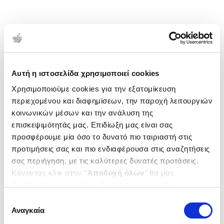
Αυτή η ιστοσελίδα χρησιμοποιεί cookies
Χρησιμοποιούμε cookies για την εξατομίκευση
περιεχομένου και διαφημίσεων, την παροχή λειτουργιών
κοινωνικών μέσων και την ανάλυση της
επισκεψιμότητάς μας. Επιδίωξη μας είναι σας
προσφέρουμε μία όσο το δυνατό πιο ταιριαστή στις
προτιμήσεις σας και πιο ενδιαφέρουσα στις αναζητήσεις
σας περιήγηση, με τις καλύτερες δυνατές προτάσεις.
Κάνοντας κλικ στην ‘’
Αποδοχή όλων
’’ θα μας
βοηθήσετε να ανταποκριθούμε στα παραπάνω.
Μπορείτε επίσης να επεξεργαστείτε ποια cookies σας
Επιλογή
ενδιαφέρουν και να επιλέξετε από τα παρακάτω με την
Αναγκαία
συγκατάθεσης
‘’
Αποδοχή επιλογών
΄΄και να ενημερωθείτε σχετικά με