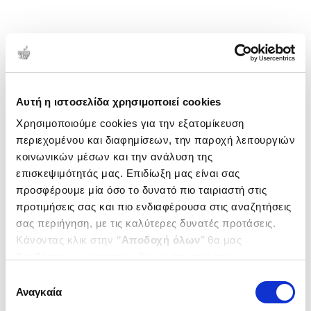
Αυτή η ιστοσελίδα χρησιμοποιεί cookies
Χρησιμοποιούμε cookies για την εξατομίκευση
περιεχομένου και διαφημίσεων, την παροχή λειτουργιών
κοινωνικών μέσων και την ανάλυση της
επισκεψιμότητάς μας. Επιδίωξη μας είναι σας
προσφέρουμε μία όσο το δυνατό πιο ταιριαστή στις
προτιμήσεις σας και πιο ενδιαφέρουσα στις αναζητήσεις
σας περιήγηση, με τις καλύτερες δυνατές προτάσεις.
Κάνοντας κλικ στην ‘’
Αποδοχή όλων
’’ θα μας
βοηθήσετε να ανταποκριθούμε στα παραπάνω.
Μπορείτε επίσης να επεξεργαστείτε ποια cookies σας
Επιλογή
ενδιαφέρουν και να επιλέξετε από τα παρακάτω με την
Αναγκαία
συγκατάθεσης
‘’
Αποδοχή επιλογών
΄΄και να ενημερωθείτε σχετικά με