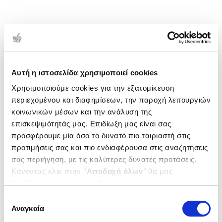
Αυτή η ιστοσελίδα χρησιμοποιεί cookies
Χρησιμοποιούμε cookies για την εξατομίκευση
περιεχομένου και διαφημίσεων, την παροχή λειτουργιών
κοινωνικών μέσων και την ανάλυση της
επισκεψιμότητάς μας. Επιδίωξη μας είναι σας
προσφέρουμε μία όσο το δυνατό πιο ταιριαστή στις
προτιμήσεις σας και πιο ενδιαφέρουσα στις αναζητήσεις
σας περιήγηση, με τις καλύτερες δυνατές προτάσεις.
Κάνοντας κλικ στην ‘’
Αποδοχή όλων
’’ θα μας
βοηθήσετε να ανταποκριθούμε στα παραπάνω.
Μπορείτε επίσης να επεξεργαστείτε ποια cookies σας
Επιλογή
ενδιαφέρουν και να επιλέξετε από τα παρακάτω με την
Αναγκαία
συγκατάθεσης
‘’
Αποδοχή επιλογών
΄΄και να ενημερωθείτε σχετικά με