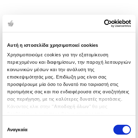
Αυτή η ιστοσελίδα χρησιμοποιεί cookies
Χρησιμοποιούμε cookies για την εξατομίκευση
περιεχομένου και διαφημίσεων, την παροχή λειτουργιών
κοινωνικών μέσων και την ανάλυση της
επισκεψιμότητάς μας. Επιδίωξη μας είναι σας
προσφέρουμε μία όσο το δυνατό πιο ταιριαστή στις
προτιμήσεις σας και πιο ενδιαφέρουσα στις αναζητήσεις
σας περιήγηση, με τις καλύτερες δυνατές προτάσεις.
Κάνοντας κλικ στην ‘’
Αποδοχή όλων
’’ θα μας
βοηθήσετε να ανταποκριθούμε στα παραπάνω.
Μπορείτε επίσης να επεξεργαστείτε ποια cookies σας
Επιλογή
ενδιαφέρουν και να επιλέξετε από τα παρακάτω με την
Αναγκαία
συγκατάθεσης
‘’
Αποδοχή επιλογών
΄΄και να ενημερωθείτε σχετικά με