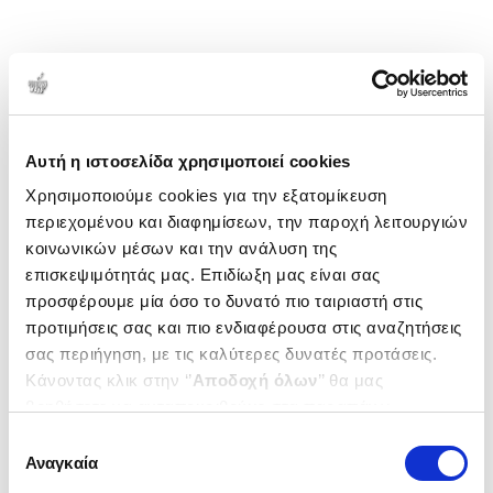
Αυτή η ιστοσελίδα χρησιμοποιεί cookies
Χρησιμοποιούμε cookies για την εξατομίκευση
περιεχομένου και διαφημίσεων, την παροχή λειτουργιών
κοινωνικών μέσων και την ανάλυση της
επισκεψιμότητάς μας. Επιδίωξη μας είναι σας
προσφέρουμε μία όσο το δυνατό πιο ταιριαστή στις
προτιμήσεις σας και πιο ενδιαφέρουσα στις αναζητήσεις
σας περιήγηση, με τις καλύτερες δυνατές προτάσεις.
Κάνοντας κλικ στην ‘’
Αποδοχή όλων
’’ θα μας
βοηθήσετε να ανταποκριθούμε στα παραπάνω.
Μπορείτε επίσης να επεξεργαστείτε ποια cookies σας
Επιλογή
ενδιαφέρουν και να επιλέξετε από τα παρακάτω με την
Αναγκαία
συγκατάθεσης
‘’
Αποδοχή επιλογών
΄΄και να ενημερωθείτε σχετικά με