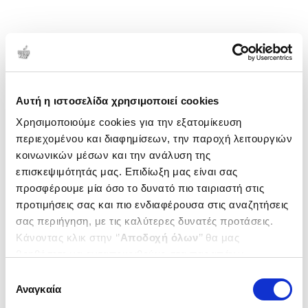
Αυτή η ιστοσελίδα χρησιμοποιεί cookies
Χρησιμοποιούμε cookies για την εξατομίκευση
περιεχομένου και διαφημίσεων, την παροχή λειτουργιών
κοινωνικών μέσων και την ανάλυση της
επισκεψιμότητάς μας. Επιδίωξη μας είναι σας
προσφέρουμε μία όσο το δυνατό πιο ταιριαστή στις
προτιμήσεις σας και πιο ενδιαφέρουσα στις αναζητήσεις
σας περιήγηση, με τις καλύτερες δυνατές προτάσεις.
Κάνοντας κλικ στην ‘’
Αποδοχή όλων
’’ θα μας
βοηθήσετε να ανταποκριθούμε στα παραπάνω.
Μπορείτε επίσης να επεξεργαστείτε ποια cookies σας
Επιλογή
ενδιαφέρουν και να επιλέξετε από τα παρακάτω με την
Αναγκαία
συγκατάθεσης
‘’
Αποδοχή επιλογών
΄΄και να ενημερωθείτε σχετικά με