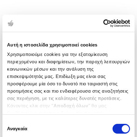
Αυτή η ιστοσελίδα χρησιμοποιεί cookies
Χρησιμοποιούμε cookies για την εξατομίκευση
περιεχομένου και διαφημίσεων, την παροχή λειτουργιών
κοινωνικών μέσων και την ανάλυση της
επισκεψιμότητάς μας. Επιδίωξη μας είναι σας
προσφέρουμε μία όσο το δυνατό πιο ταιριαστή στις
προτιμήσεις σας και πιο ενδιαφέρουσα στις αναζητήσεις
σας περιήγηση, με τις καλύτερες δυνατές προτάσεις.
Κάνοντας κλικ στην ‘’
Αποδοχή όλων
’’ θα μας
βοηθήσετε να ανταποκριθούμε στα παραπάνω.
Μπορείτε επίσης να επεξεργαστείτε ποια cookies σας
Επιλογή
ενδιαφέρουν και να επιλέξετε από τα παρακάτω με την
Αναγκαία
συγκατάθεσης
‘’
Αποδοχή επιλογών
΄΄και να ενημερωθείτε σχετικά με