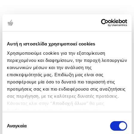
Αυτή η ιστοσελίδα χρησιμοποιεί cookies
Χρησιμοποιούμε cookies για την εξατομίκευση
περιεχομένου και διαφημίσεων, την παροχή λειτουργιών
κοινωνικών μέσων και την ανάλυση της
επισκεψιμότητάς μας. Επιδίωξη μας είναι σας
προσφέρουμε μία όσο το δυνατό πιο ταιριαστή στις
προτιμήσεις σας και πιο ενδιαφέρουσα στις αναζητήσεις
σας περιήγηση, με τις καλύτερες δυνατές προτάσεις.
Κάνοντας κλικ στην ‘’
Αποδοχή όλων
’’ θα μας
βοηθήσετε να ανταποκριθούμε στα παραπάνω.
Μπορείτε επίσης να επεξεργαστείτε ποια cookies σας
Επιλογή
ενδιαφέρουν και να επιλέξετε από τα παρακάτω με την
Αναγκαία
συγκατάθεσης
‘’
Αποδοχή επιλογών
΄΄και να ενημερωθείτε σχετικά με