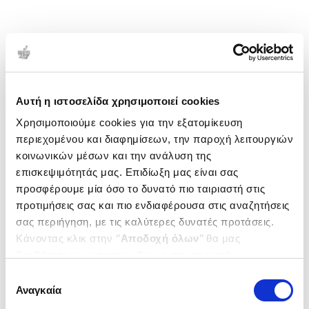
Αυτή η ιστοσελίδα χρησιμοποιεί cookies
Χρησιμοποιούμε cookies για την εξατομίκευση
περιεχομένου και διαφημίσεων, την παροχή λειτουργιών
κοινωνικών μέσων και την ανάλυση της
επισκεψιμότητάς μας. Επιδίωξη μας είναι σας
προσφέρουμε μία όσο το δυνατό πιο ταιριαστή στις
προτιμήσεις σας και πιο ενδιαφέρουσα στις αναζητήσεις
σας περιήγηση, με τις καλύτερες δυνατές προτάσεις.
Κάνοντας κλικ στην ‘’
Αποδοχή όλων
’’ θα μας
βοηθήσετε να ανταποκριθούμε στα παραπάνω.
Μπορείτε επίσης να επεξεργαστείτε ποια cookies σας
Επιλογή
ενδιαφέρουν και να επιλέξετε από τα παρακάτω με την
Αναγκαία
συγκατάθεσης
‘’
Αποδοχή επιλογών
΄΄και να ενημερωθείτε σχετικά με