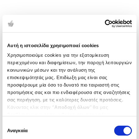
Αυτή η ιστοσελίδα χρησιμοποιεί cookies
Χρησιμοποιούμε cookies για την εξατομίκευση
περιεχομένου και διαφημίσεων, την παροχή λειτουργιών
κοινωνικών μέσων και την ανάλυση της
επισκεψιμότητάς μας. Επιδίωξη μας είναι σας
προσφέρουμε μία όσο το δυνατό πιο ταιριαστή στις
προτιμήσεις σας και πιο ενδιαφέρουσα στις αναζητήσεις
σας περιήγηση, με τις καλύτερες δυνατές προτάσεις.
Κάνοντας κλικ στην ‘’
Αποδοχή όλων
’’ θα μας
βοηθήσετε να ανταποκριθούμε στα παραπάνω.
Μπορείτε επίσης να επεξεργαστείτε ποια cookies σας
Επιλογή
ενδιαφέρουν και να επιλέξετε από τα παρακάτω με την
Αναγκαία
συγκατάθεσης
‘’
Αποδοχή επιλογών
΄΄και να ενημερωθείτε σχετικά με