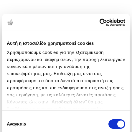
Αυτή η ιστοσελίδα χρησιμοποιεί cookies
Χρησιμοποιούμε cookies για την εξατομίκευση
περιεχομένου και διαφημίσεων, την παροχή λειτουργιών
κοινωνικών μέσων και την ανάλυση της
επισκεψιμότητάς μας. Επιδίωξη μας είναι σας
προσφέρουμε μία όσο το δυνατό πιο ταιριαστή στις
προτιμήσεις σας και πιο ενδιαφέρουσα στις αναζητήσεις
σας περιήγηση, με τις καλύτερες δυνατές προτάσεις.
Κάνοντας κλικ στην ‘’
Αποδοχή όλων
’’ θα μας
βοηθήσετε να ανταποκριθούμε στα παραπάνω.
Μπορείτε επίσης να επεξεργαστείτε ποια cookies σας
Επιλογή
ενδιαφέρουν και να επιλέξετε από τα παρακάτω με την
Αναγκαία
συγκατάθεσης
‘’
Αποδοχή επιλογών
΄΄και να ενημερωθείτε σχετικά με