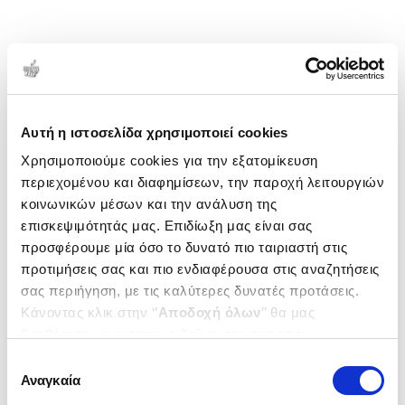
Αυτή η ιστοσελίδα χρησιμοποιεί cookies
Χρησιμοποιούμε cookies για την εξατομίκευση
περιεχομένου και διαφημίσεων, την παροχή λειτουργιών
κοινωνικών μέσων και την ανάλυση της
επισκεψιμότητάς μας. Επιδίωξη μας είναι σας
προσφέρουμε μία όσο το δυνατό πιο ταιριαστή στις
προτιμήσεις σας και πιο ενδιαφέρουσα στις αναζητήσεις
σας περιήγηση, με τις καλύτερες δυνατές προτάσεις.
Κάνοντας κλικ στην ‘’
Αποδοχή όλων
’’ θα μας
βοηθήσετε να ανταποκριθούμε στα παραπάνω.
Μπορείτε επίσης να επεξεργαστείτε ποια cookies σας
Επιλογή
ενδιαφέρουν και να επιλέξετε από τα παρακάτω με την
Αναγκαία
συγκατάθεσης
‘’
Αποδοχή επιλογών
΄΄και να ενημερωθείτε σχετικά με