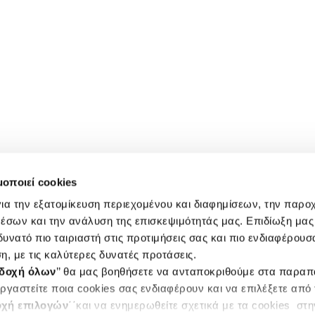
μοποιεί cookies
ια την εξατομίκευση περιεχομένου και διαφημίσεων, την παρο
έσων και την ανάλυση της επισκεψιμότητάς μας. Επιδίωξη μας 
υνατό πιο ταιριαστή στις προτιμήσεις σας και πιο ενδιαφέρουσα
η, με τις καλύτερες δυνατές προτάσεις.
δοχή όλων
’’ θα μας βοηθήσετε να ανταποκριθούμε στα παρα
ργαστείτε ποια cookies σας ενδιαφέρουν και να επιλέξετε από
χή επιλογών
΄΄και να ενημερωθείτε σχετικά με τα cookies στ