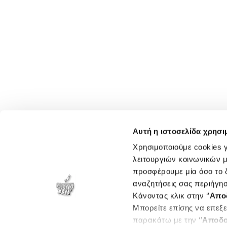
Αυτή η ιστοσελίδα χρησι
Χρησιμοποιούμε cookies γ
λειτουργιών κοινωνικών μ
προσφέρουμε μία όσο το δ
αναζητήσεις σας περιήγησ
Κάνοντας κλικ στην ‘’
Απο
Μπορείτε επίσης να επεξε
παρακάτω με την ‘’
Αποδο