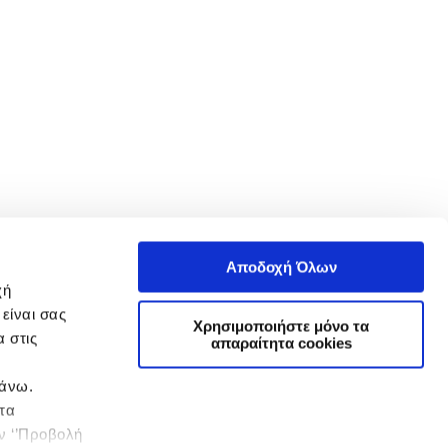
Αποδοχή Όλων
χή
είναι σας
Χρησιμοποιήστε μόνο τα
 στις
απαραίτητα cookies
πάνω.
 τα
ην ‘’Προβολή