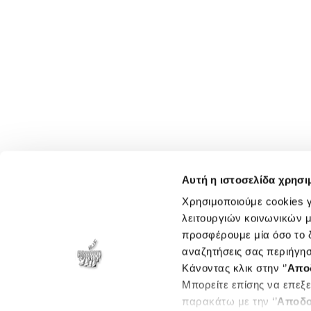
Αυτή η ιστοσελίδα χρησι
Χρησιμοποιούμε cookies γ
λειτουργιών κοινωνικών μ
προσφέρουμε μία όσο το δ
αναζητήσεις σας περιήγησ
Κάνοντας κλικ στην ‘’
Απο
Μπορείτε επίσης να επεξε
παρακάτω με την ‘’
Αποδο