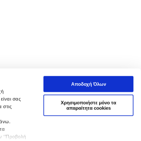
Αποδοχή Όλων
χή
είναι σας
Χρησιμοποιήστε μόνο τα
 στις
απαραίτητα cookies
πάνω.
 τα
ην ‘’Προβολή