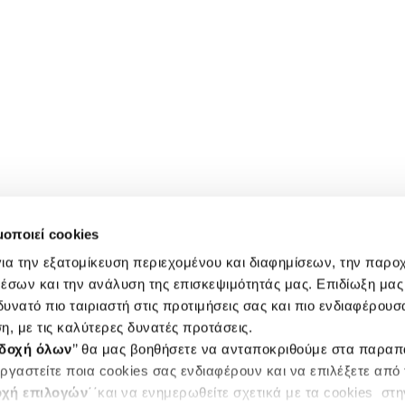
μοποιεί cookies
ια την εξατομίκευση περιεχομένου και διαφημίσεων, την παρο
έσων και την ανάλυση της επισκεψιμότητάς μας. Επιδίωξη μας 
υνατό πιο ταιριαστή στις προτιμήσεις σας και πιο ενδιαφέρουσα
η, με τις καλύτερες δυνατές προτάσεις.
δοχή όλων
’’ θα μας βοηθήσετε να ανταποκριθούμε στα παρα
ργαστείτε ποια cookies σας ενδιαφέρουν και να επιλέξετε από
χή επιλογών
΄΄και να ενημερωθείτε σχετικά με τα cookies στ