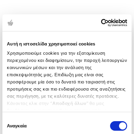
Αυτή η ιστοσελίδα χρησιμοποιεί cookies
Χρησιμοποιούμε cookies για την εξατομίκευση
περιεχομένου και διαφημίσεων, την παροχή λειτουργιών
κοινωνικών μέσων και την ανάλυση της
επισκεψιμότητάς μας. Επιδίωξη μας είναι σας
προσφέρουμε μία όσο το δυνατό πιο ταιριαστή στις
προτιμήσεις σας και πιο ενδιαφέρουσα στις αναζητήσεις
σας περιήγηση, με τις καλύτερες δυνατές προτάσεις.
Κάνοντας κλικ στην ‘’
Αποδοχή όλων
’’ θα μας
βοηθήσετε να ανταποκριθούμε στα παραπάνω.
Μπορείτε επίσης να επεξεργαστείτε ποια cookies σας
Επιλογή
ενδιαφέρουν και να επιλέξετε από τα παρακάτω με την
Αναγκαία
συγκατάθεσης
‘’
Αποδοχή επιλογών
΄΄και να ενημερωθείτε σχετικά με