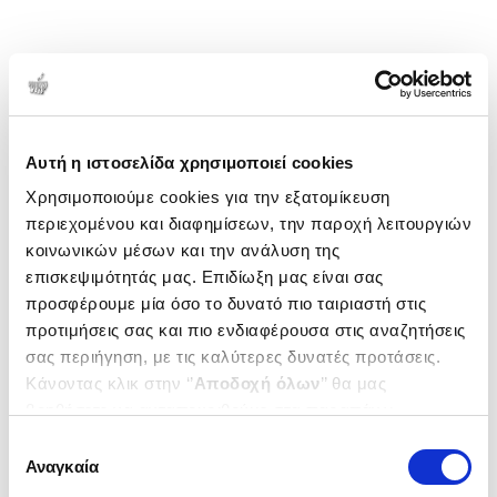
Αυτή η ιστοσελίδα χρησιμοποιεί cookies
Χρησιμοποιούμε cookies για την εξατομίκευση
περιεχομένου και διαφημίσεων, την παροχή λειτουργιών
κοινωνικών μέσων και την ανάλυση της
επισκεψιμότητάς μας. Επιδίωξη μας είναι σας
προσφέρουμε μία όσο το δυνατό πιο ταιριαστή στις
προτιμήσεις σας και πιο ενδιαφέρουσα στις αναζητήσεις
σας περιήγηση, με τις καλύτερες δυνατές προτάσεις.
Κάνοντας κλικ στην ‘’
Αποδοχή όλων
’’ θα μας
βοηθήσετε να ανταποκριθούμε στα παραπάνω.
Μπορείτε επίσης να επεξεργαστείτε ποια cookies σας
Επιλογή
ενδιαφέρουν και να επιλέξετε από τα παρακάτω με την
Αναγκαία
συγκατάθεσης
‘’
Αποδοχή επιλογών
΄΄και να ενημερωθείτε σχετικά με