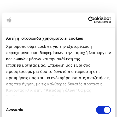
Αυτή η ιστοσελίδα χρησιμοποιεί cookies
Χρησιμοποιούμε cookies για την εξατομίκευση
περιεχομένου και διαφημίσεων, την παροχή λειτουργιών
κοινωνικών μέσων και την ανάλυση της
επισκεψιμότητάς μας. Επιδίωξη μας είναι σας
προσφέρουμε μία όσο το δυνατό πιο ταιριαστή στις
προτιμήσεις σας και πιο ενδιαφέρουσα στις αναζητήσεις
σας περιήγηση, με τις καλύτερες δυνατές προτάσεις.
Κάνοντας κλικ στην ‘’
Αποδοχή όλων
’’ θα μας
βοηθήσετε να ανταποκριθούμε στα παραπάνω.
Μπορείτε επίσης να επεξεργαστείτε ποια cookies σας
Επιλογή
ενδιαφέρουν και να επιλέξετε από τα παρακάτω με την
Αναγκαία
συγκατάθεσης
‘’
Αποδοχή επιλογών
΄΄και να ενημερωθείτε σχετικά με