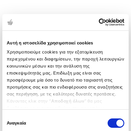
Αυτή η ιστοσελίδα χρησιμοποιεί cookies
Χρησιμοποιούμε cookies για την εξατομίκευση
περιεχομένου και διαφημίσεων, την παροχή λειτουργιών
κοινωνικών μέσων και την ανάλυση της
επισκεψιμότητάς μας. Επιδίωξη μας είναι σας
προσφέρουμε μία όσο το δυνατό πιο ταιριαστή στις
προτιμήσεις σας και πιο ενδιαφέρουσα στις αναζητήσεις
σας περιήγηση, με τις καλύτερες δυνατές προτάσεις.
Κάνοντας κλικ στην ‘’
Αποδοχή όλων
’’ θα μας
βοηθήσετε να ανταποκριθούμε στα παραπάνω.
Μπορείτε επίσης να επεξεργαστείτε ποια cookies σας
Επιλογή
ενδιαφέρουν και να επιλέξετε από τα παρακάτω με την
Αναγκαία
συγκατάθεσης
‘’
Αποδοχή επιλογών
΄΄και να ενημερωθείτε σχετικά με