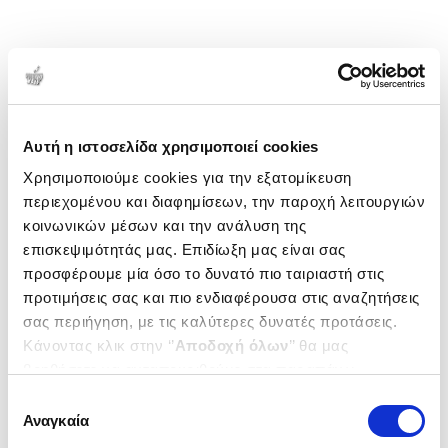
Αυτή η ιστοσελίδα χρησιμοποιεί cookies
Χρησιμοποιούμε cookies για την εξατομίκευση
περιεχομένου και διαφημίσεων, την παροχή λειτουργιών
κοινωνικών μέσων και την ανάλυση της
επισκεψιμότητάς μας. Επιδίωξη μας είναι σας
προσφέρουμε μία όσο το δυνατό πιο ταιριαστή στις
προτιμήσεις σας και πιο ενδιαφέρουσα στις αναζητήσεις
σας περιήγηση, με τις καλύτερες δυνατές προτάσεις.
Κάνοντας κλικ στην ‘’
Αποδοχή όλων
’’ θα μας
βοηθήσετε να ανταποκριθούμε στα παραπάνω.
Μπορείτε επίσης να επεξεργαστείτε ποια cookies σας
Επιλογή
ενδιαφέρουν και να επιλέξετε από τα παρακάτω με την
Αναγκαία
συγκατάθεσης
‘’
Αποδοχή επιλογών
΄΄και να ενημερωθείτε σχετικά με