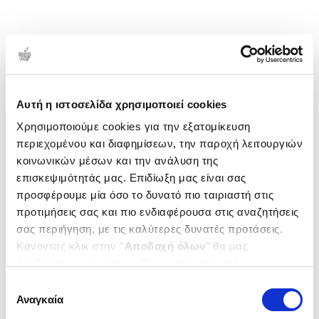
Αυτή η ιστοσελίδα χρησιμοποιεί cookies
Χρησιμοποιούμε cookies για την εξατομίκευση
περιεχομένου και διαφημίσεων, την παροχή λειτουργιών
κοινωνικών μέσων και την ανάλυση της
επισκεψιμότητάς μας. Επιδίωξη μας είναι σας
προσφέρουμε μία όσο το δυνατό πιο ταιριαστή στις
προτιμήσεις σας και πιο ενδιαφέρουσα στις αναζητήσεις
σας περιήγηση, με τις καλύτερες δυνατές προτάσεις.
Κάνοντας κλικ στην ‘’
Αποδοχή όλων
’’ θα μας
βοηθήσετε να ανταποκριθούμε στα παραπάνω.
Μπορείτε επίσης να επεξεργαστείτε ποια cookies σας
Επιλογή
ενδιαφέρουν και να επιλέξετε από τα παρακάτω με την
Αναγκαία
συγκατάθεσης
‘’
Αποδοχή επιλογών
΄΄και να ενημερωθείτε σχετικά με