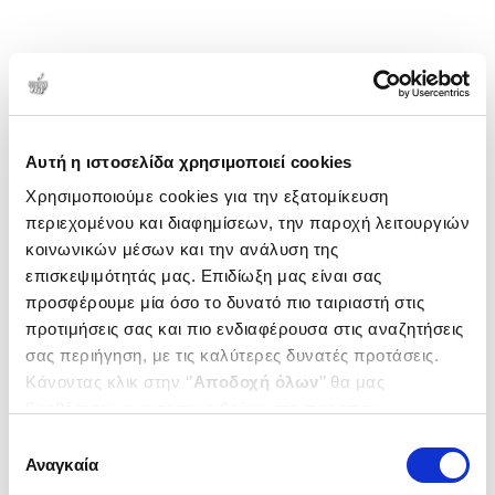
Αυτή η ιστοσελίδα χρησιμοποιεί cookies
Χρησιμοποιούμε cookies για την εξατομίκευση
περιεχομένου και διαφημίσεων, την παροχή λειτουργιών
κοινωνικών μέσων και την ανάλυση της
επισκεψιμότητάς μας. Επιδίωξη μας είναι σας
προσφέρουμε μία όσο το δυνατό πιο ταιριαστή στις
προτιμήσεις σας και πιο ενδιαφέρουσα στις αναζητήσεις
σας περιήγηση, με τις καλύτερες δυνατές προτάσεις.
Κάνοντας κλικ στην ‘’
Αποδοχή όλων
’’ θα μας
βοηθήσετε να ανταποκριθούμε στα παραπάνω.
Μπορείτε επίσης να επεξεργαστείτε ποια cookies σας
Επιλογή
ενδιαφέρουν και να επιλέξετε από τα παρακάτω με την
Αναγκαία
συγκατάθεσης
‘’
Αποδοχή επιλογών
΄΄και να ενημερωθείτε σχετικά με