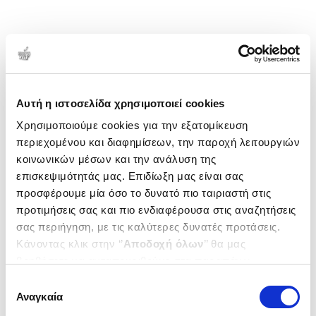
Αυτή η ιστοσελίδα χρησιμοποιεί cookies
Χρησιμοποιούμε cookies για την εξατομίκευση
περιεχομένου και διαφημίσεων, την παροχή λειτουργιών
κοινωνικών μέσων και την ανάλυση της
επισκεψιμότητάς μας. Επιδίωξη μας είναι σας
προσφέρουμε μία όσο το δυνατό πιο ταιριαστή στις
προτιμήσεις σας και πιο ενδιαφέρουσα στις αναζητήσεις
σας περιήγηση, με τις καλύτερες δυνατές προτάσεις.
Κάνοντας κλικ στην ‘’
Αποδοχή όλων
’’ θα μας
βοηθήσετε να ανταποκριθούμε στα παραπάνω.
Μπορείτε επίσης να επεξεργαστείτε ποια cookies σας
Επιλογή
ενδιαφέρουν και να επιλέξετε από τα παρακάτω με την
Αναγκαία
συγκατάθεσης
‘’
Αποδοχή επιλογών
΄΄και να ενημερωθείτε σχετικά με