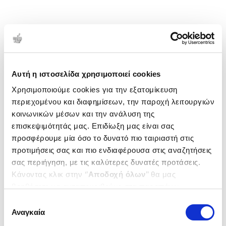
Αυτή η ιστοσελίδα χρησιμοποιεί cookies
Χρησιμοποιούμε cookies για την εξατομίκευση
περιεχομένου και διαφημίσεων, την παροχή λειτουργιών
κοινωνικών μέσων και την ανάλυση της
επισκεψιμότητάς μας. Επιδίωξη μας είναι σας
προσφέρουμε μία όσο το δυνατό πιο ταιριαστή στις
προτιμήσεις σας και πιο ενδιαφέρουσα στις αναζητήσεις
σας περιήγηση, με τις καλύτερες δυνατές προτάσεις.
Κάνοντας κλικ στην ‘’
Αποδοχή όλων
’’ θα μας
βοηθήσετε να ανταποκριθούμε στα παραπάνω.
Μπορείτε επίσης να επεξεργαστείτε ποια cookies σας
Επιλογή
ενδιαφέρουν και να επιλέξετε από τα παρακάτω με την
Αναγκαία
συγκατάθεσης
‘’
Αποδοχή επιλογών
΄΄και να ενημερωθείτε σχετικά με