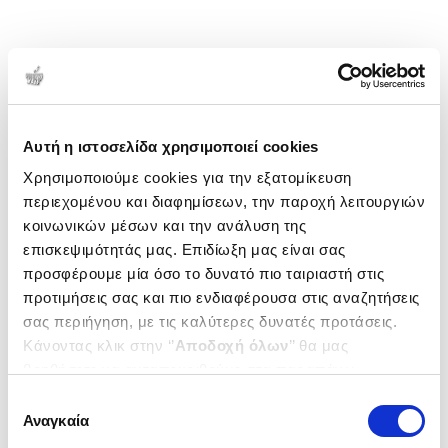
Αυτή η ιστοσελίδα χρησιμοποιεί cookies
Χρησιμοποιούμε cookies για την εξατομίκευση
περιεχομένου και διαφημίσεων, την παροχή λειτουργιών
κοινωνικών μέσων και την ανάλυση της
επισκεψιμότητάς μας. Επιδίωξη μας είναι σας
προσφέρουμε μία όσο το δυνατό πιο ταιριαστή στις
προτιμήσεις σας και πιο ενδιαφέρουσα στις αναζητήσεις
σας περιήγηση, με τις καλύτερες δυνατές προτάσεις.
Κάνοντας κλικ στην ‘’
Αποδοχή όλων
’’ θα μας
βοηθήσετε να ανταποκριθούμε στα παραπάνω.
Μπορείτε επίσης να επεξεργαστείτε ποια cookies σας
Επιλογή
ενδιαφέρουν και να επιλέξετε από τα παρακάτω με την
Αναγκαία
συγκατάθεσης
‘’
Αποδοχή επιλογών
΄΄και να ενημερωθείτε σχετικά με