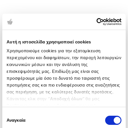
Αυτή η ιστοσελίδα χρησιμοποιεί cookies
Χρησιμοποιούμε cookies για την εξατομίκευση
περιεχομένου και διαφημίσεων, την παροχή λειτουργιών
κοινωνικών μέσων και την ανάλυση της
επισκεψιμότητάς μας. Επιδίωξη μας είναι σας
προσφέρουμε μία όσο το δυνατό πιο ταιριαστή στις
προτιμήσεις σας και πιο ενδιαφέρουσα στις αναζητήσεις
σας περιήγηση, με τις καλύτερες δυνατές προτάσεις.
Κάνοντας κλικ στην ‘’
Αποδοχή όλων
’’ θα μας
βοηθήσετε να ανταποκριθούμε στα παραπάνω.
Μπορείτε επίσης να επεξεργαστείτε ποια cookies σας
Επιλογή
ενδιαφέρουν και να επιλέξετε από τα παρακάτω με την
Αναγκαία
συγκατάθεσης
‘’
Αποδοχή επιλογών
΄΄και να ενημερωθείτε σχετικά με