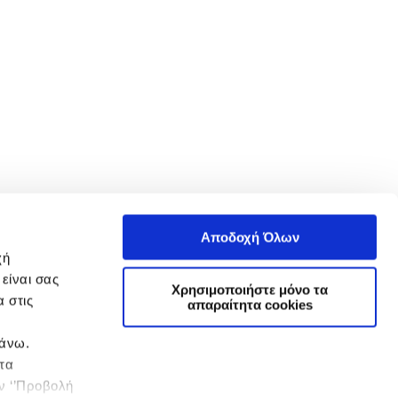
Αποδοχή Όλων
χή
είναι σας
Χρησιμοποιήστε μόνο τα
 στις
απαραίτητα cookies
πάνω.
 τα
ην ‘’Προβολή