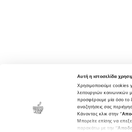
Αυτή η ιστοσελίδα χρησι
Χρησιμοποιούμε cookies γ
λειτουργιών κοινωνικών μ
προσφέρουμε μία όσο το δ
αναζητήσεις σας περιήγησ
Κάνοντας κλικ στην ‘’
Απο
Μπορείτε επίσης να επεξε
παρακάτω με την ‘’
Αποδο