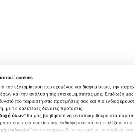
μοποιεί cookies
ια την εξατομίκευση περιεχομένου και διαφημίσεων, την παρο
έσων και την ανάλυση της επισκεψιμότητάς μας. Επιδίωξη μας 
υνατό πιο ταιριαστή στις προτιμήσεις σας και πιο ενδιαφέρουσα
η, με τις καλύτερες δυνατές προτάσεις.
δοχή όλων
’’ θα μας βοηθήσετε να ανταποκριθούμε στα παρα
ργαστείτε ποια cookies σας ενδιαφέρουν και να επιλέξετε από
χή επιλογών
΄΄και να ενημερωθείτε σχετικά με τα cookies στ