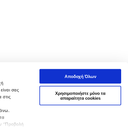
Αποδοχή Όλων
χή
είναι σας
Χρησιμοποιήστε μόνο τα
 στις
απαραίτητα cookies
πάνω.
 τα
ην ‘’Προβολή