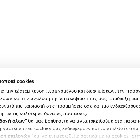
μοποιεί cookies
ια την εξατομίκευση περιεχομένου και διαφημίσεων, την παρο
έσων και την ανάλυση της επισκεψιμότητάς μας. Επιδίωξη μας 
υνατό πιο ταιριαστή στις προτιμήσεις σας και πιο ενδιαφέρουσα
η, με τις καλύτερες δυνατές προτάσεις.
δοχή όλων
’’ θα μας βοηθήσετε να ανταποκριθούμε στα παρα
ργαστείτε ποια cookies σας ενδιαφέρουν και να επιλέξετε από
χή επιλογών
΄΄και να ενημερωθείτε σχετικά με τα cookies στ