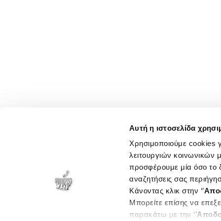
Αυτή η ιστοσελίδα χρησι
Χρησιμοποιούμε cookies γ
λειτουργιών κοινωνικών μ
προσφέρουμε μία όσο το δ
αναζητήσεις σας περιήγησ
Κάνοντας κλικ στην ‘’
Απο
Μπορείτε επίσης να επεξε
παρακάτω με την ‘’
Αποδο