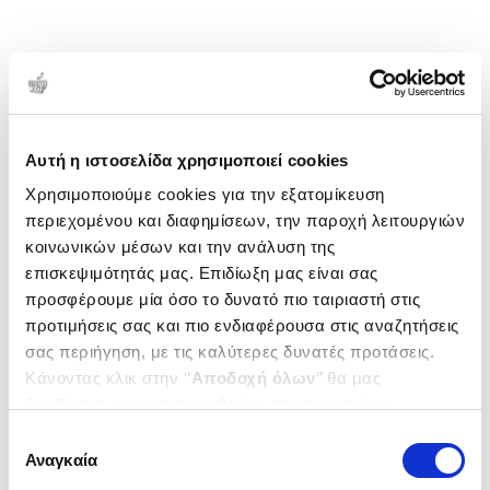
Αυτή η ιστοσελίδα χρησιμοποιεί cookies
Χρησιμοποιούμε cookies για την εξατομίκευση
περιεχομένου και διαφημίσεων, την παροχή λειτουργιών
κοινωνικών μέσων και την ανάλυση της
επισκεψιμότητάς μας. Επιδίωξη μας είναι σας
προσφέρουμε μία όσο το δυνατό πιο ταιριαστή στις
προτιμήσεις σας και πιο ενδιαφέρουσα στις αναζητήσεις
σας περιήγηση, με τις καλύτερες δυνατές προτάσεις.
Κάνοντας κλικ στην ‘’
Αποδοχή όλων
’’ θα μας
βοηθήσετε να ανταποκριθούμε στα παραπάνω.
Μπορείτε επίσης να επεξεργαστείτε ποια cookies σας
Επιλογή
ενδιαφέρουν και να επιλέξετε από τα παρακάτω με την
Αναγκαία
συγκατάθεσης
‘’
Αποδοχή επιλογών
΄΄και να ενημερωθείτε σχετικά με