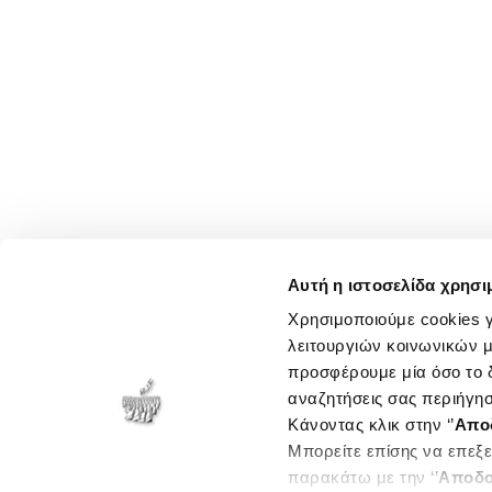
Αυτή η ιστοσελίδα χρησι
Χρησιμοποιούμε cookies γ
λειτουργιών κοινωνικών μ
προσφέρουμε μία όσο το δ
αναζητήσεις σας περιήγησ
Κάνοντας κλικ στην ‘’
Απο
Μπορείτε επίσης να επεξε
παρακάτω με την ‘’
Αποδο