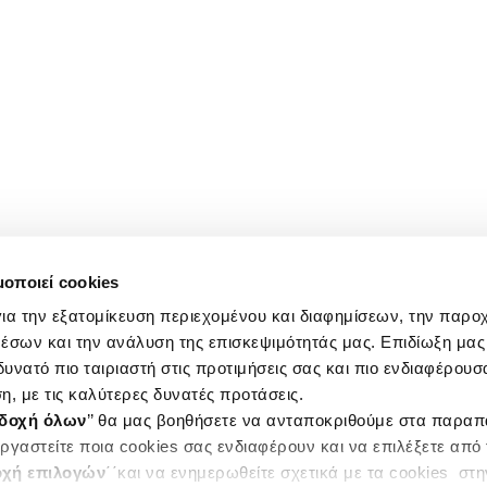
μοποιεί cookies
ια την εξατομίκευση περιεχομένου και διαφημίσεων, την παρο
έσων και την ανάλυση της επισκεψιμότητάς μας. Επιδίωξη μας 
υνατό πιο ταιριαστή στις προτιμήσεις σας και πιο ενδιαφέρουσα
η, με τις καλύτερες δυνατές προτάσεις.
δοχή όλων
’’ θα μας βοηθήσετε να ανταποκριθούμε στα παρα
ργαστείτε ποια cookies σας ενδιαφέρουν και να επιλέξετε από
χή επιλογών
΄΄και να ενημερωθείτε σχετικά με τα cookies στ