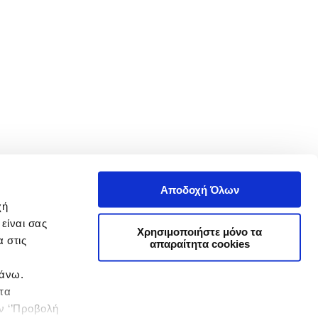
Αποδοχή Όλων
χή
είναι σας
Χρησιμοποιήστε μόνο τα
 στις
απαραίτητα cookies
πάνω.
 τα
ην ‘’Προβολή