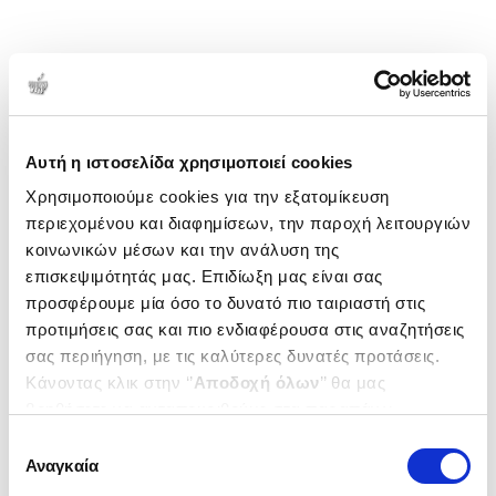
Αυτή η ιστοσελίδα χρησιμοποιεί cookies
Χρησιμοποιούμε cookies για την εξατομίκευση
περιεχομένου και διαφημίσεων, την παροχή λειτουργιών
κοινωνικών μέσων και την ανάλυση της
επισκεψιμότητάς μας. Επιδίωξη μας είναι σας
προσφέρουμε μία όσο το δυνατό πιο ταιριαστή στις
προτιμήσεις σας και πιο ενδιαφέρουσα στις αναζητήσεις
σας περιήγηση, με τις καλύτερες δυνατές προτάσεις.
Κάνοντας κλικ στην ‘’
Αποδοχή όλων
’’ θα μας
βοηθήσετε να ανταποκριθούμε στα παραπάνω.
Μπορείτε επίσης να επεξεργαστείτε ποια cookies σας
Επιλογή
ενδιαφέρουν και να επιλέξετε από τα παρακάτω με την
Αναγκαία
συγκατάθεσης
‘’
Αποδοχή επιλογών
΄΄και να ενημερωθείτε σχετικά με