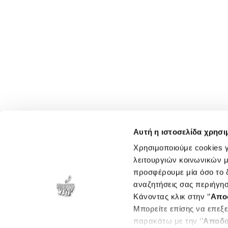
Αυτή η ιστοσελίδα χρησι
Χρησιμοποιούμε cookies γ
λειτουργιών κοινωνικών μ
προσφέρουμε μία όσο το δ
αναζητήσεις σας περιήγησ
Κάνοντας κλικ στην ‘’
Απο
Μπορείτε επίσης να επεξε
παρακάτω με την ‘’
Αποδο