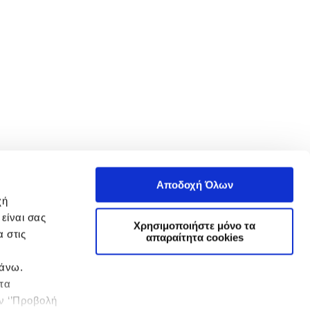
Αποδοχή Όλων
χή
είναι σας
Χρησιμοποιήστε μόνο τα
 στις
απαραίτητα cookies
πάνω.
 τα
ην ‘’Προβολή