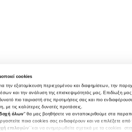
μοποιεί cookies
ια την εξατομίκευση περιεχομένου και διαφημίσεων, την παρο
έσων και την ανάλυση της επισκεψιμότητάς μας. Επιδίωξη μας 
υνατό πιο ταιριαστή στις προτιμήσεις σας και πιο ενδιαφέρουσα
η, με τις καλύτερες δυνατές προτάσεις.
δοχή όλων
’’ θα μας βοηθήσετε να ανταποκριθούμε στα παρα
ργαστείτε ποια cookies σας ενδιαφέρουν και να επιλέξετε από
χή επιλογών
΄΄και να ενημερωθείτε σχετικά με τα cookies στ