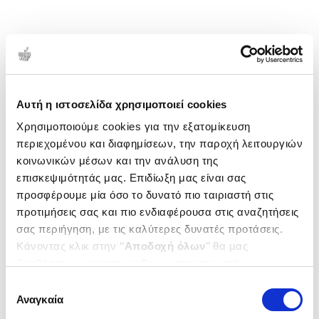
Αυτή η ιστοσελίδα χρησιμοποιεί cookies
Χρησιμοποιούμε cookies για την εξατομίκευση
περιεχομένου και διαφημίσεων, την παροχή λειτουργιών
κοινωνικών μέσων και την ανάλυση της
επισκεψιμότητάς μας. Επιδίωξη μας είναι σας
προσφέρουμε μία όσο το δυνατό πιο ταιριαστή στις
προτιμήσεις σας και πιο ενδιαφέρουσα στις αναζητήσεις
σας περιήγηση, με τις καλύτερες δυνατές προτάσεις.
Κάνοντας κλικ στην ‘’
Αποδοχή όλων
’’ θα μας
βοηθήσετε να ανταποκριθούμε στα παραπάνω.
Μπορείτε επίσης να επεξεργαστείτε ποια cookies σας
Επιλογή
ενδιαφέρουν και να επιλέξετε από τα παρακάτω με την
Αναγκαία
συγκατάθεσης
‘’
Αποδοχή επιλογών
΄΄και να ενημερωθείτε σχετικά με