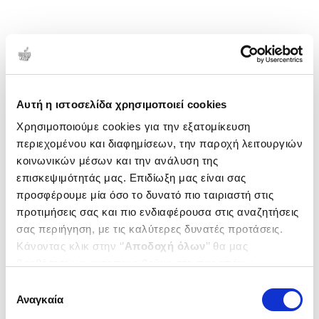
Αυτή η ιστοσελίδα χρησιμοποιεί cookies
Χρησιμοποιούμε cookies για την εξατομίκευση
περιεχομένου και διαφημίσεων, την παροχή λειτουργιών
κοινωνικών μέσων και την ανάλυση της
επισκεψιμότητάς μας. Επιδίωξη μας είναι σας
προσφέρουμε μία όσο το δυνατό πιο ταιριαστή στις
προτιμήσεις σας και πιο ενδιαφέρουσα στις αναζητήσεις
σας περιήγηση, με τις καλύτερες δυνατές προτάσεις.
Κάνοντας κλικ στην ‘’
Αποδοχή όλων
’’ θα μας
βοηθήσετε να ανταποκριθούμε στα παραπάνω.
Μπορείτε επίσης να επεξεργαστείτε ποια cookies σας
Επιλογή
ενδιαφέρουν και να επιλέξετε από τα παρακάτω με την
Αναγκαία
συγκατάθεσης
‘’
Αποδοχή επιλογών
΄΄και να ενημερωθείτε σχετικά με