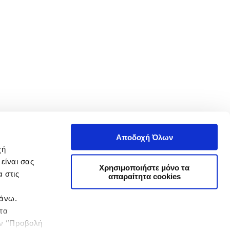
Αποδοχή Όλων
χή
είναι σας
Χρησιμοποιήστε μόνο τα
 στις
απαραίτητα cookies
πάνω.
 τα
ην ‘’Προβολή