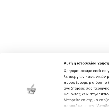
Αυτή η ιστοσελίδα χρησι
Χρησιμοποιούμε cookies γ
λειτουργιών κοινωνικών μ
προσφέρουμε μία όσο το δ
αναζητήσεις σας περιήγησ
Κάνοντας κλικ στην ‘’
Απο
Μπορείτε επίσης να επεξε
παρακάτω με την ‘’
Αποδο