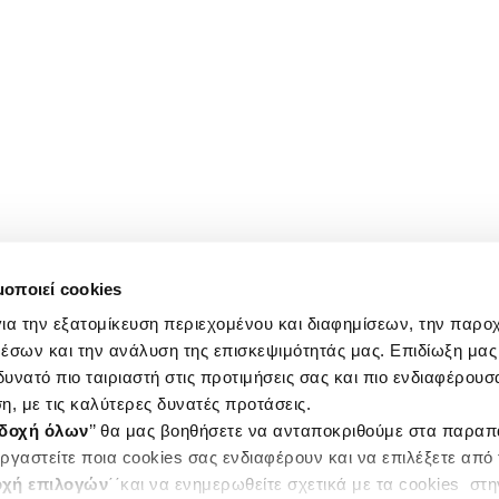
μοποιεί cookies
ια την εξατομίκευση περιεχομένου και διαφημίσεων, την παρο
έσων και την ανάλυση της επισκεψιμότητάς μας. Επιδίωξη μας 
υνατό πιο ταιριαστή στις προτιμήσεις σας και πιο ενδιαφέρουσα
η, με τις καλύτερες δυνατές προτάσεις.
δοχή όλων
’’ θα μας βοηθήσετε να ανταποκριθούμε στα παρα
ργαστείτε ποια cookies σας ενδιαφέρουν και να επιλέξετε από
χή επιλογών
΄΄και να ενημερωθείτε σχετικά με τα cookies στ