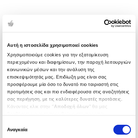
Αυτή η ιστοσελίδα χρησιμοποιεί cookies
Χρησιμοποιούμε cookies για την εξατομίκευση
περιεχομένου και διαφημίσεων, την παροχή λειτουργιών
κοινωνικών μέσων και την ανάλυση της
επισκεψιμότητάς μας. Επιδίωξη μας είναι σας
προσφέρουμε μία όσο το δυνατό πιο ταιριαστή στις
προτιμήσεις σας και πιο ενδιαφέρουσα στις αναζητήσεις
σας περιήγηση, με τις καλύτερες δυνατές προτάσεις.
Κάνοντας κλικ στην ‘’
Αποδοχή όλων
’’ θα μας
βοηθήσετε να ανταποκριθούμε στα παραπάνω.
Μπορείτε επίσης να επεξεργαστείτε ποια cookies σας
Επιλογή
ενδιαφέρουν και να επιλέξετε από τα παρακάτω με την
Αναγκαία
συγκατάθεσης
‘’
Αποδοχή επιλογών
΄΄και να ενημερωθείτε σχετικά με