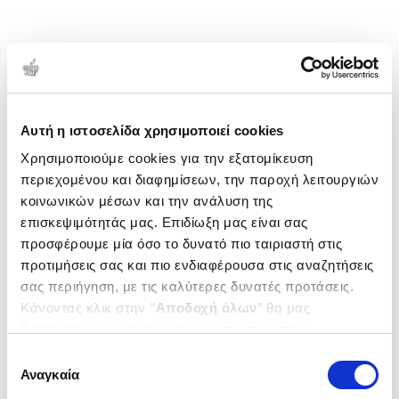
Αυτή η ιστοσελίδα χρησιμοποιεί cookies
Χρησιμοποιούμε cookies για την εξατομίκευση
περιεχομένου και διαφημίσεων, την παροχή λειτουργιών
κοινωνικών μέσων και την ανάλυση της
επισκεψιμότητάς μας. Επιδίωξη μας είναι σας
προσφέρουμε μία όσο το δυνατό πιο ταιριαστή στις
προτιμήσεις σας και πιο ενδιαφέρουσα στις αναζητήσεις
σας περιήγηση, με τις καλύτερες δυνατές προτάσεις.
Κάνοντας κλικ στην ‘’
Αποδοχή όλων
’’ θα μας
βοηθήσετε να ανταποκριθούμε στα παραπάνω.
Μπορείτε επίσης να επεξεργαστείτε ποια cookies σας
Επιλογή
ενδιαφέρουν και να επιλέξετε από τα παρακάτω με την
Αναγκαία
συγκατάθεσης
‘’
Αποδοχή επιλογών
΄΄και να ενημερωθείτε σχετικά με