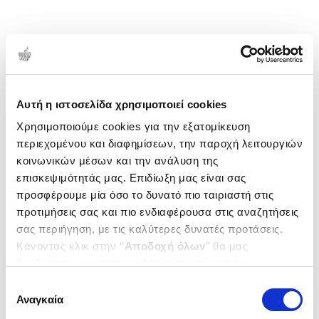
Αυτή η ιστοσελίδα χρησιμοποιεί cookies
Χρησιμοποιούμε cookies για την εξατομίκευση
περιεχομένου και διαφημίσεων, την παροχή λειτουργιών
κοινωνικών μέσων και την ανάλυση της
επισκεψιμότητάς μας. Επιδίωξη μας είναι σας
προσφέρουμε μία όσο το δυνατό πιο ταιριαστή στις
προτιμήσεις σας και πιο ενδιαφέρουσα στις αναζητήσεις
σας περιήγηση, με τις καλύτερες δυνατές προτάσεις.
Κάνοντας κλικ στην ‘’
Αποδοχή όλων
’’ θα μας
βοηθήσετε να ανταποκριθούμε στα παραπάνω.
Μπορείτε επίσης να επεξεργαστείτε ποια cookies σας
Επιλογή
ενδιαφέρουν και να επιλέξετε από τα παρακάτω με την
Αναγκαία
συγκατάθεσης
‘’
Αποδοχή επιλογών
΄΄και να ενημερωθείτε σχετικά με