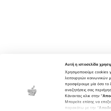
Αυτή η ιστοσελίδα χρησι
Χρησιμοποιούμε cookies γ
λειτουργιών κοινωνικών μ
προσφέρουμε μία όσο το δ
αναζητήσεις σας περιήγησ
Κάνοντας κλικ στην ‘’
Απο
Μπορείτε επίσης να επεξε
παρακάτω με την ‘’
Αποδο