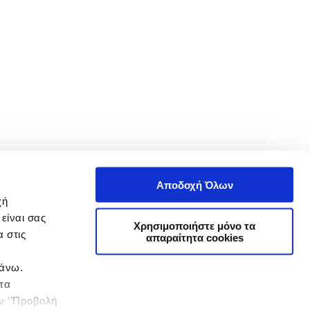
Αποδοχή Όλων
χή
είναι σας
Χρησιμοποιήστε μόνο τα
 στις
απαραίτητα cookies
πάνω.
 τα
ην ‘’Προβολή