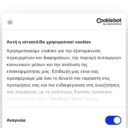
Αυτή η ιστοσελίδα χρησιμοποιεί cookies
Χρησιμοποιούμε cookies για την εξατομίκευση
περιεχομένου και διαφημίσεων, την παροχή λειτουργιών
κοινωνικών μέσων και την ανάλυση της
επισκεψιμότητάς μας. Επιδίωξη μας είναι σας
προσφέρουμε μία όσο το δυνατό πιο ταιριαστή στις
προτιμήσεις σας και πιο ενδιαφέρουσα στις αναζητήσεις
σας περιήγηση, με τις καλύτερες δυνατές προτάσεις.
Κάνοντας κλικ στην ‘’
Αποδοχή όλων
’’ θα μας
βοηθήσετε να ανταποκριθούμε στα παραπάνω.
Μπορείτε επίσης να επεξεργαστείτε ποια cookies σας
Επιλογή
ενδιαφέρουν και να επιλέξετε από τα παρακάτω με την
Αναγκαία
συγκατάθεσης
‘’
Αποδοχή επιλογών
΄΄και να ενημερωθείτε σχετικά με