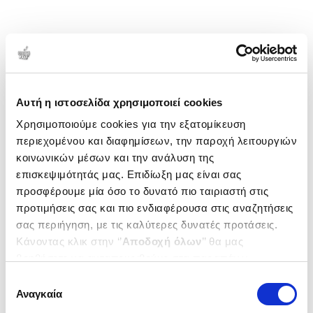
Αυτή η ιστοσελίδα χρησιμοποιεί cookies
Χρησιμοποιούμε cookies για την εξατομίκευση
περιεχομένου και διαφημίσεων, την παροχή λειτουργιών
κοινωνικών μέσων και την ανάλυση της
επισκεψιμότητάς μας. Επιδίωξη μας είναι σας
προσφέρουμε μία όσο το δυνατό πιο ταιριαστή στις
προτιμήσεις σας και πιο ενδιαφέρουσα στις αναζητήσεις
σας περιήγηση, με τις καλύτερες δυνατές προτάσεις.
Κάνοντας κλικ στην ‘’
Αποδοχή όλων
’’ θα μας
βοηθήσετε να ανταποκριθούμε στα παραπάνω.
Μπορείτε επίσης να επεξεργαστείτε ποια cookies σας
Επιλογή
ενδιαφέρουν και να επιλέξετε από τα παρακάτω με την
Αναγκαία
συγκατάθεσης
‘’
Αποδοχή επιλογών
΄΄και να ενημερωθείτε σχετικά με