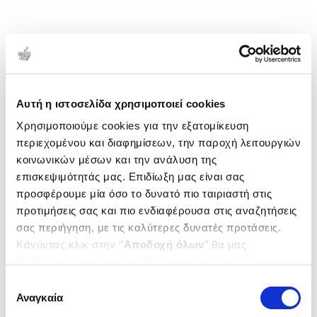
Αυτή η ιστοσελίδα χρησιμοποιεί cookies
Χρησιμοποιούμε cookies για την εξατομίκευση
περιεχομένου και διαφημίσεων, την παροχή λειτουργιών
κοινωνικών μέσων και την ανάλυση της
επισκεψιμότητάς μας. Επιδίωξη μας είναι σας
προσφέρουμε μία όσο το δυνατό πιο ταιριαστή στις
προτιμήσεις σας και πιο ενδιαφέρουσα στις αναζητήσεις
σας περιήγηση, με τις καλύτερες δυνατές προτάσεις.
Κάνοντας κλικ στην ‘’
Αποδοχή όλων
’’ θα μας
βοηθήσετε να ανταποκριθούμε στα παραπάνω.
Μπορείτε επίσης να επεξεργαστείτε ποια cookies σας
Επιλογή
ενδιαφέρουν και να επιλέξετε από τα παρακάτω με την
Αναγκαία
συγκατάθεσης
‘’
Αποδοχή επιλογών
΄΄και να ενημερωθείτε σχετικά με