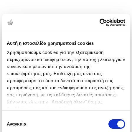
Αυτή η ιστοσελίδα χρησιμοποιεί cookies
Χρησιμοποιούμε cookies για την εξατομίκευση
περιεχομένου και διαφημίσεων, την παροχή λειτουργιών
κοινωνικών μέσων και την ανάλυση της
επισκεψιμότητάς μας. Επιδίωξη μας είναι σας
προσφέρουμε μία όσο το δυνατό πιο ταιριαστή στις
προτιμήσεις σας και πιο ενδιαφέρουσα στις αναζητήσεις
σας περιήγηση, με τις καλύτερες δυνατές προτάσεις.
Κάνοντας κλικ στην ‘’
Αποδοχή όλων
’’ θα μας
βοηθήσετε να ανταποκριθούμε στα παραπάνω.
Μπορείτε επίσης να επεξεργαστείτε ποια cookies σας
Επιλογή
ενδιαφέρουν και να επιλέξετε από τα παρακάτω με την
Αναγκαία
συγκατάθεσης
‘’
Αποδοχή επιλογών
΄΄και να ενημερωθείτε σχετικά με