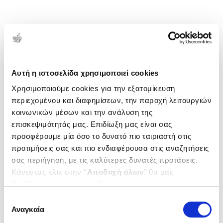
Αυτή η ιστοσελίδα χρησιμοποιεί cookies
Χρησιμοποιούμε cookies για την εξατομίκευση
περιεχομένου και διαφημίσεων, την παροχή λειτουργιών
κοινωνικών μέσων και την ανάλυση της
επισκεψιμότητάς μας. Επιδίωξη μας είναι σας
προσφέρουμε μία όσο το δυνατό πιο ταιριαστή στις
προτιμήσεις σας και πιο ενδιαφέρουσα στις αναζητήσεις
σας περιήγηση, με τις καλύτερες δυνατές προτάσεις.
Κάνοντας κλικ στην ‘’
Αποδοχή όλων
’’ θα μας
βοηθήσετε να ανταποκριθούμε στα παραπάνω.
Μπορείτε επίσης να επεξεργαστείτε ποια cookies σας
Επιλογή
ενδιαφέρουν και να επιλέξετε από τα παρακάτω με την
Αναγκαία
συγκατάθεσης
‘’
Αποδοχή επιλογών
΄΄και να ενημερωθείτε σχετικά με