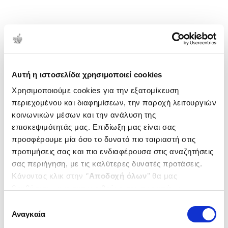
Αυτή η ιστοσελίδα χρησιμοποιεί cookies
Χρησιμοποιούμε cookies για την εξατομίκευση
περιεχομένου και διαφημίσεων, την παροχή λειτουργιών
κοινωνικών μέσων και την ανάλυση της
επισκεψιμότητάς μας. Επιδίωξη μας είναι σας
προσφέρουμε μία όσο το δυνατό πιο ταιριαστή στις
προτιμήσεις σας και πιο ενδιαφέρουσα στις αναζητήσεις
σας περιήγηση, με τις καλύτερες δυνατές προτάσεις.
Κάνοντας κλικ στην ‘’
Αποδοχή όλων
’’ θα μας
βοηθήσετε να ανταποκριθούμε στα παραπάνω.
Μπορείτε επίσης να επεξεργαστείτε ποια cookies σας
Επιλογή
ενδιαφέρουν και να επιλέξετε από τα παρακάτω με την
Αναγκαία
συγκατάθεσης
‘’
Αποδοχή επιλογών
΄΄και να ενημερωθείτε σχετικά με